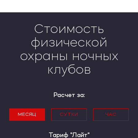
Стоимость
физической
охраны ночных
клубов
Расчет за:
МЕСЯЦ
СУТКИ
ЧАС
Тариф "Лайт"
Тариф "Лайт"
Тариф "Лайт"