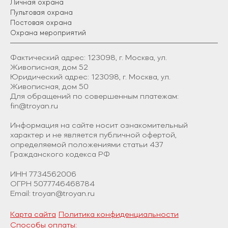
Личная охрана
Проверка обстановки с применением техсредств.
Пультовая охрана
Реализация противопожарных мероприятий.
Постовая охрана
Охрана мероприятий
Внешний вид охранников должен отвечать
статусу, типу ночного заведения. Это касается и
внешних данных, и формы одежды. Для
Фактический адрес: 123098, г. Москва, ул.
Живописная, дом 52
молодежных клубов нужны охранники высокого
Юридический адрес: 123098, г. Москва, ул.
роста и крепкого телосложения, заведений для
Живописная, дом 50
клиентов постарше – сотрудники, которые не
Для обращений по совершенным платежам:
будут слишком бросаться в глаза.
fin@troyan.ru
Техническая
Информация на сайте носит ознакомительный
характер и не является публичной офертой,
охрана
определяемой положениями статьи 437
Гражданского кодекса РФ
Подбираем комплекс охранных технических
ИНН 7734562006
средств с учетом особенностей вашего объекта,
ОГРН 5077746468784
Email: troyan@troyan.ru
оцениваем все внутренние, внешние угрозы,
текущий уровень защищенности, уязвимости.
После анализа объекта подготавливается
Карта сайта
Политика конфиденциальности
концепт безопасности, он включает:
Способы оплаты: