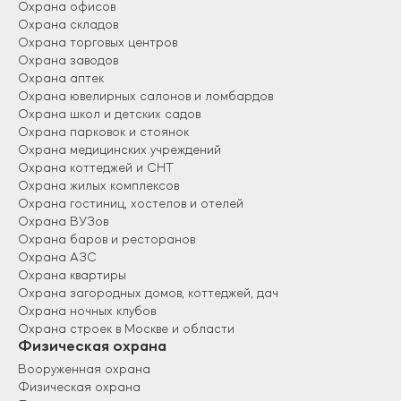
устраивают скандалы и драки, их выводят из
Охрана офисов
зала. В остальных случаях сначала делают
Охрана складов
предупреждение. С ворами, мошенниками
Охрана торговых центров
сложнее – они стараются затеряться в толпе.
Охрана заводов
Если посетитель отказывается платить по счету,
Охрана аптек
охранник сначала проводит беседу по способам
Охрана ювелирных салонов и ломбардов
перевода средств или залога, в случае отказа
Охрана школ и детских садов
сотрудничать вызовет полицию.
Охрана парковок и стоянок
Охрана медицинских учреждений
Задачи физической охраны ночного клуба:
Охрана коттеджей и СНТ
Охрана жилых комплексов
Гарантия целостности мебели, других
Охрана гостиниц, хостелов и отелей
материальных ценностей заведения.
Охрана ВУЗов
Контроль за соблюдением порядка, правил
Охрана баров и ресторанов
поведения.
Охрана АЗС
Дресс-код, фейс-контроль, организация
Охрана квартиры
пропускного режима.
Охрана загородных домов, коттеджей, дач
Оперативное предотвращение противоправных
Охрана ночных клубов
действий, способных принести моральный,
Охрана строек в Москве и области
материальный ущерб.
Физическая охрана
Выявление запрещенных предметов на входе в
Вооруженная охрана
помещение, их устранение.
Физическая охрана
Контроль за работой персонала.