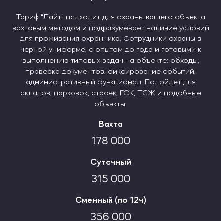
Тариф "Лайт" подходит для охраны вашего объекта
Тариф "Лайт" подходит для охраны вашего объекта
вахтовым методом и подразумевает наличие условий
вахтовым методом и подразумевает наличие условий
Тариф "Лайт" подходит для охраны вашего объекта
для проживания охранника. Сотрудники охраны в
для проживания охранника. Сотрудники охраны в
хо
хо
вахтовым методом и подразумевает наличие условий
черной униформе, с опытом до года и готовыми к
черной униформе, с опытом до года и готовыми к
для проживания охранника. Сотрудники охраны в
хо
выполнению типовых задач на объекте: обходы,
выполнению типовых задач на объекте: обходы,
черной униформе, с опытом до года и готовыми к
проверка документов, фиксирование событий,
проверка документов, фиксирование событий,
выполнению типовых задач на объекте: обходы,
административный функционал. Подойдет для
административный функционал. Подойдет для
проверка документов, фиксирование событий,
складов, парковок, строек, ГСК, ТСЖ и подобные
складов, парковок, строек, ГСК, ТСЖ и подобные
административный функционал. Подойдет для
объекты.
объекты.
складов, парковок, строек, ГСК, ТСЖ и подобные
объекты.
Вахта
Вахта
Вахта
5 933
247
178 000
Суточный
Суточный
Суточный
10 5000
437
315 000
Сменный (по 12ч)
Сменный (по 12ч)
Сменный (по 12ч)
11 866
988
356 000