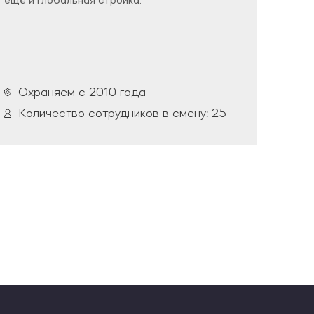
ещё и глобальная стройка.
разгл
Охраняем с 2010 года
Ох
Количество сотрудников в смену: 25
Ко