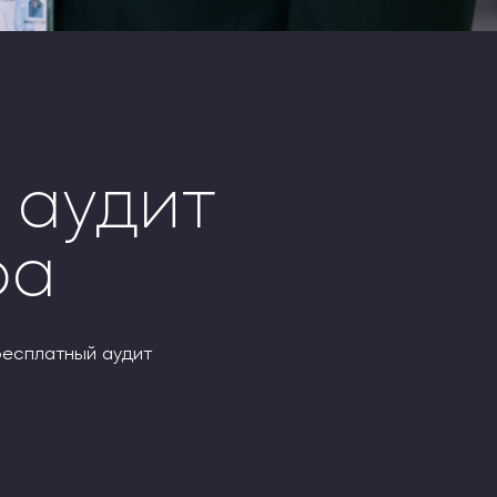
 аудит
ра
бесплатный аудит