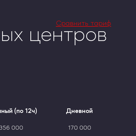
Сравнить тариф
вых центров
ный (по 12ч)
ный (по 12ч)
Дневной
Дневной
11 866
988
5 666
708
ный (по 12ч)
Дневной
14 233
1 186
6 833
854
356 000
170 000