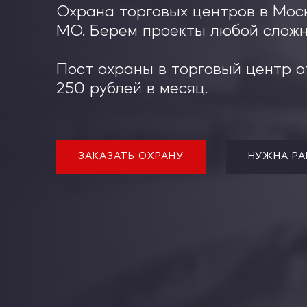
Охрана ВУЗов
Охрана торговых центров в Мос
Охрана баров и рестора
МО. Берем проекты любой сложн
Охрана АЗС
Охрана загородных домов
Охрана квартиры
Пост охраны в торговый центр о
Охрана ночных клубов
250 рублей в месяц.
ЗАКАЗАТЬ ОХРАНУ
НУЖНА РА