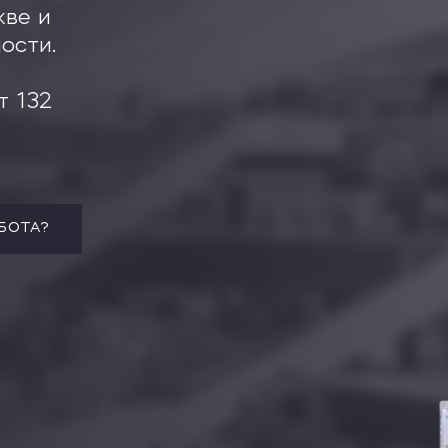
кве и
нов
ости.
, коттеджей, дач
т 132
БОТА?