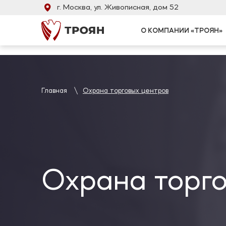
Verification: 446efd34bb0772be
г. Москва, ул. Живописная, дом 52
О КОМПАНИИ «ТРОЯН»
Физическая охрана
Охрана банков
Вооруженная охрана
Охрана бизнес-центров
Личная охрана
Охрана заводов
Главная
Охрана торговых центров
Охрана мероприятий
Охрана магазинов
Постовая охрана
Охрана офисов
Пультовая охрана
Охрана складов
Охрана торговых центро
Охрана аптек
Охрана ювелирных салон
Охрана школ и детских с
Охрана строек в Москве 
Охрана торг
Охрана парковок и стоя
Охрана медицинских учр
Охрана коттеджей и СНТ
Охрана жилых комплексо
Охрана гостиниц, хостел