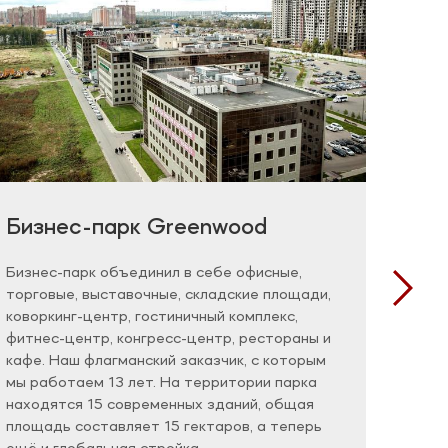
Бизнес-парк Greenwood
Фед
био
Бизнес-парк объединил в себе офисные,
торговые, выставочные, складские площади,
Феде
коворкинг-центр, гостиничный комплекс,
агент
фитнес-центр, конгресс-центр, рестораны и
в сфе
кафе. Наш флагманский заказчик, с которым
благо
мы работаем 13 лет. На территории парка
сфер
находятся 15 современных зданий, общая
объек
площадь составляет 15 гектаров, а теперь
детал