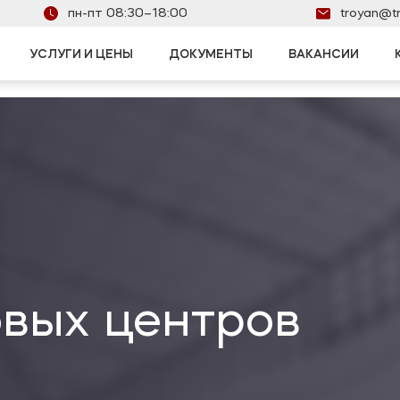
пн-пт 08:30–18:00
troyan@tr
УСЛУГИ И ЦЕНЫ
ДОКУМЕНТЫ
ВАКАНСИИ
в
ов и ломбардов
адов
и области
овых центров
нок
еждений
в
ов и отелей