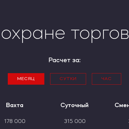
охране торго
Расчет за:
МЕСЯЦ
СУТКИ
ЧАС
Вахта
Вахта
Суточный
Суточный
Смен
Смен
5 933
247
10 5000
437
Вахта
Суточный
Смен
7 116
296
12 000
500
178 000
315 000