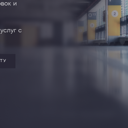
вок и
нов
, коттеджей, дач
услуг с
ТУ