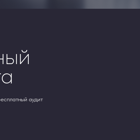
ный
га
бесплатный аудит