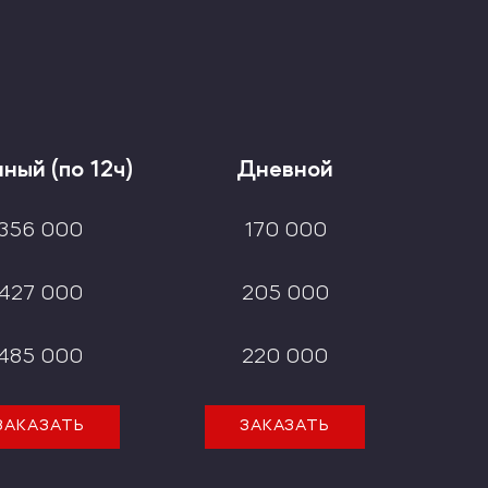
ный (по 12ч)
ный (по 12ч)
Дневной
Дневной
11 866
988
5 666
708
ный (по 12ч)
Дневной
14 233
1 186
6 833
854
356 000
170 000
16 166
1 347
7 333
916
427 000
205 000
485 000
220 000
ЗАКАЗАТЬ
ЗАКАЗАТЬ
ЗАКАЗАТЬ
ЗАКАЗАТЬ
ЗАКАЗАТЬ
ЗАКАЗАТЬ