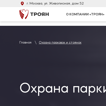
Verification: 446efd34bb0772be
г. Москва, ул. Живописная, дом 52
О КОМПАНИИ «ТРОЯН»
Физическая охрана
Охрана банков
Вооруженная охрана
Охрана бизнес-центров
Личная охрана
Охрана заводов
Главная
Охрана парковок и стоянок
Охрана мероприятий
Охрана магазинов
Постовая охрана
Охрана офисов
Пультовая охрана
Охрана складов
Охрана торговых центро
Охрана аптек
Охрана ювелирных салон
Охрана школ и детских с
Охрана строек в Москве 
Охрана парк
Охрана парковок и стоя
Охрана медицинских учр
Охрана коттеджей и СНТ
Охрана жилых комплексо
Охрана гостиниц, хостел