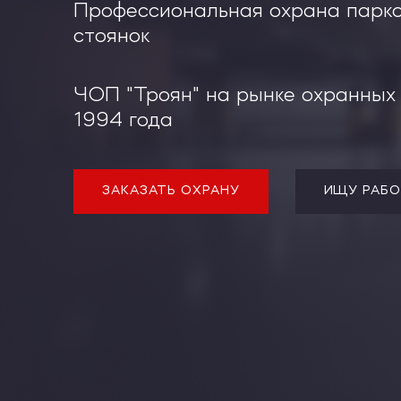
Профессиональная охрана парко
Охрана ВУЗов
Охрана баров и рестора
стоянок
Охрана АЗС
Охрана загородных домов
Охрана квартиры
ЧОП "Троян" на рынке охранных 
Охрана ночных клубов
1994 года
ЗАКАЗАТЬ ОХРАНУ
ИЩУ РАБО