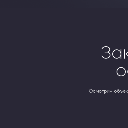
За
о
Осмотрим объект