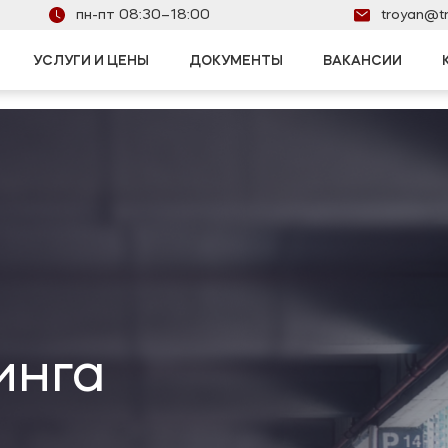
пн-пт 08:30–18:00
troyan@tr
УСЛУГИ И ЦЕНЫ
ДОКУМЕНТЫ
ВАКАНСИИ
в
ов и ломбардов
адов
и области
инга
нок
еждений
в
ов и отелей